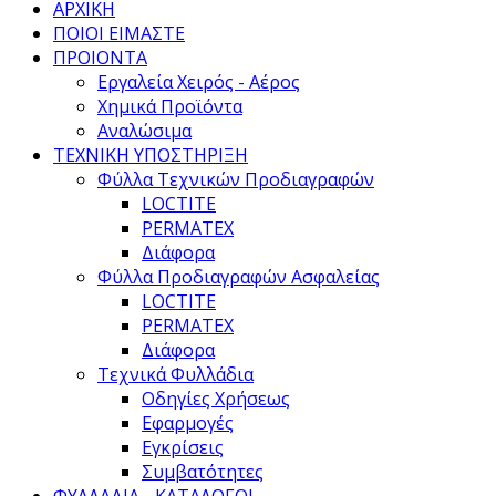
ΑΡΧΙΚΗ
ΠΟΙΟΙ ΕΙΜΑΣΤΕ
ΠΡΟΙΟΝΤΑ
Εργαλεία Χειρός - Αέρος
Χημικά Προϊόντα
Αναλώσιμα
ΤΕΧΝΙΚΗ ΥΠΟΣΤΗΡΙΞΗ
Φύλλα Τεχνικών Προδιαγραφών
LOCTITE
PERMATEX
Διάφορα
Φύλλα Προδιαγραφών Ασφαλείας
LOCTITE
PERMATEX
Διάφορα
Τεχνικά Φυλλάδια
Οδηγίες Χρήσεως
Εφαρμογές
Εγκρίσεις
Συμβατότητες
ΦΥΛΛΑΔΙΑ - ΚΑΤΑΛΟΓΟΙ