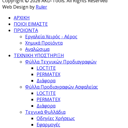
Copyright © 2026 AKD-Tools. All Rights Reserved
Web Design by
Ruler
ΑΡΧΙΚΗ
ΠΟΙΟΙ ΕΙΜΑΣΤΕ
ΠΡΟΙΟΝΤΑ
Εργαλεία Χειρός - Αέρος
Χημικά Προϊόντα
Αναλώσιμα
ΤΕΧΝΙΚΗ ΥΠΟΣΤΗΡΙΞΗ
Φύλλα Τεχνικών Προδιαγραφών
LOCTITE
PERMATEX
Διάφορα
Φύλλα Προδιαγραφών Ασφαλείας
LOCTITE
PERMATEX
Διάφορα
Τεχνικά Φυλλάδια
Οδηγίες Χρήσεως
Εφαρμογές